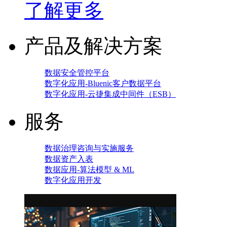
了解更多
产品及解决方案
数据安全管控平台
数字化应用-Bluenic客户数据平台
数字化应用-云捷集成中间件（ESB）
服务
数据治理咨询与实施服务
数据资产入表
数据应用-算法模型 & ML
数字化应用开发