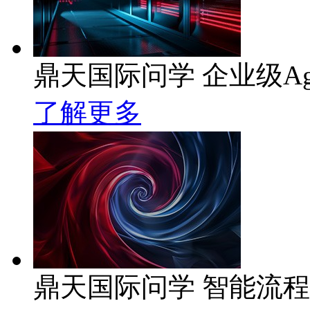
鼎天国际问学 企业级Ag
了解更多
鼎天国际问学 智能流