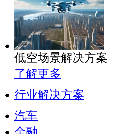
低空场景解决方案
了解更多
行业解决方案
汽车
金融