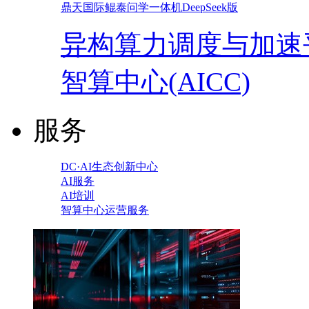
鼎天国际鲲泰问学一体机DeepSeek版
异构算力调度与加速
智算中心(AICC)
服务
DC·AI生态创新中心
AI服务
AI培训
智算中心运营服务