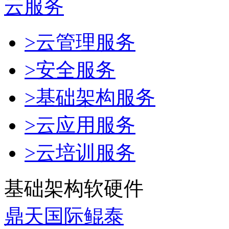
云服务
>云管理服务
>安全服务
>基础架构服务
>云应用服务
>云培训服务
基础架构软硬件
鼎天国际鲲泰