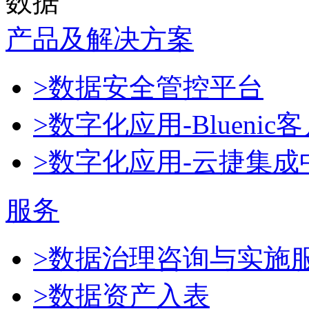
数据
产品及解决方案
>数据安全管控平台
>数字化应用-Blueni
>数字化应用-云捷集成
服务
>数据治理咨询与实施
>数据资产入表