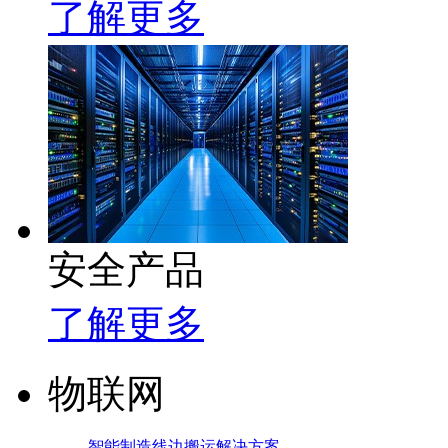
了解更多
安全产品
了解更多
物联网
智能制造线边搬运解决方案