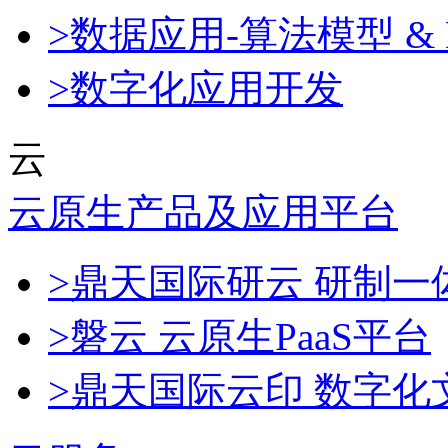
>数据应用-算法模型 & 
>数字化应用开发
云
云原生产品及应用平台
>鼎天国际研云 研制
>磐云 云原生PaaS平台
>鼎天国际云印 数字化