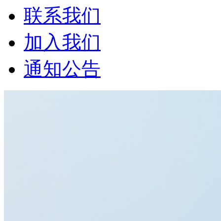
联系我们
加入我们
通知公告