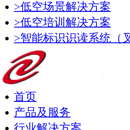
>低空场景解决方案
>低空培训解决方案
>智能标识识读系统（
首页
产品及服务
行业解决方案